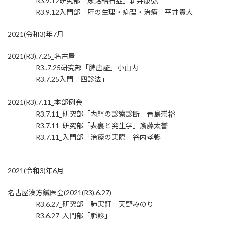
R3.9.12研究部「尿路結石症」新井康弘
R3.9.12入門部「肝の生理・病理・治療」平井貴大
2021(令和3)年7月
2021(R3).7.25_名古屋
R3..7.25研究部「脾虚証」小山内
R3.7.25入門「四診法」
2021(R3).7.11_本部例会
R3.7.11_研究部「内経の診察診断」青島崇裕
R3.7.11_研究部「表裏と発生学」斎藤太誉
R3.7.11_入門部「治療の実際」谷内孝暢
2021(令和3)年6月
名古屋漢方鍼医会(2021(R3).6.27)
R3.6.27_研究部「肺実証」天野みのり
R3.6.27_入門部「脈診」