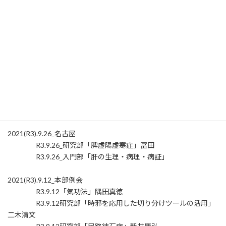
の一角をなす鍼法」葛野修三玄庵先生
資料 : 子午奇経連動鍼法
R3.10.10「脈診流子午鍼法の実際 脈診流『気鍼医術』の一角を
なす鍼法」講義編
R3.10.10「脈診流子午鍼法の実際 脈診流『気鍼医術』の一角を
なす鍼法」実技編
2021(令和3)年9月
2021(R3).9.26_名古屋
R3.9.26_研究部「脾虚陽虚寒症」冨田
R3.9.26_入門部「肝の生理・病理・病証」
2021(R3).9.12_本部例会
R3.9.12「気功法」隅田真徳
R3.9.12研究部「時邪を応用した切り分けツールの活用」
二木清文