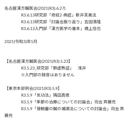
名古屋漢方鍼医会(2021(R3).6.27)
R3.6.13研究部「奇経2-病症」新井芙美法
R3.6.13研究部「討論会振り返り」吉田清隆
R3.6.13入門部「漢方医学の基本」橋上信也
2021(令和3)年5月
【名古屋漢方鍼医会(2021(R3).5.23】
R3.5.23_研究部「肺虚熱証」 浅井
※入門部の録音はありません
【東京本部例会(2021(R3).5.9】
R3.5.9「気功法」隅田真徳
R3.5.9「季節の治療についての討論会」司会 斉藤充
R3.5.9「接触審の鍼の補瀉法についての討論会」司会 斉
藤充