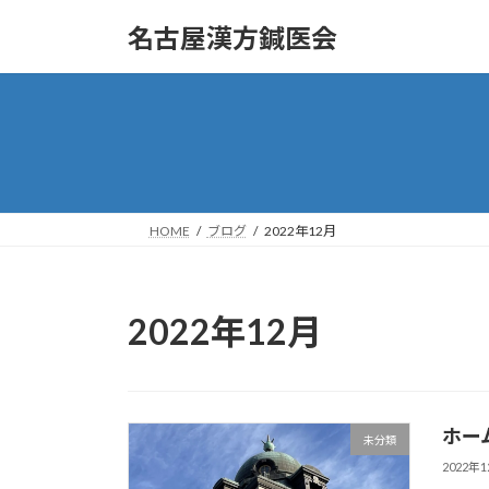
コ
ナ
名古屋漢方鍼医会
ン
ビ
テ
ゲ
ン
ー
ツ
シ
へ
ョ
ス
ン
キ
に
ッ
移
HOME
ブログ
2022年12月
プ
動
2022年12月
ホー
未分類
2022年